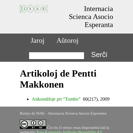
Internacia
Scienca Asocio
Esperanta
Jaroj
Aŭtoroj
Serĉi
Artikoloj de Pentti
Makkonen
Ankoraŭfoje pri “Tombo”
60(217), 2009
Retejo de ISAE – Internacia Scienca Asocio Esperanta
Ĉio tiu ĉi retejo estas disponebla laŭ la
permesilo
Krea Komunaĵo Atribuite-Nemodifite 4.0