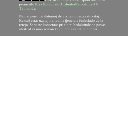
permesilo
Krea Komunaĵo Atribuite-Nemodifite 4.0
Tutmonda
.
Neniaj personaj datumoj de vizitantoj estas stokataj.
Keksoj estas uzataj nur por la ĝenerala funkciado de la
retejo. Se vi ne konsentas pri tio ni bedaŭrinde ne povas
oferti al vi nian servon kaj nur povas peti vin foriri.