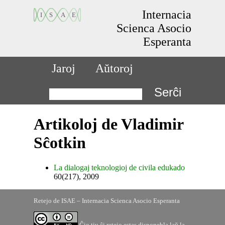
Internacia
Scienca Asocio
Esperanta
Jaroj
Aŭtoroj
Serĉi
Artikoloj de Vladimir
Sĉotkin
La dialogaj teknologioj de civila edukado
60(217), 2009
Retejo de ISAE – Internacia Scienca Asocio Esperanta
Ĉio tiu ĉi retejo estas disponebla laŭ la