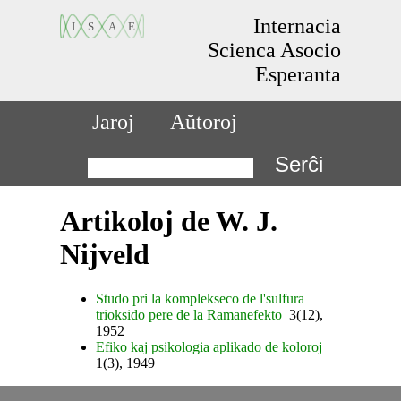
Internacia
Scienca Asocio
Esperanta
Jaroj
Aŭtoroj
Serĉi
Artikoloj de W. J.
Nijveld
Studo pri la komplekseco de l'sulfura
trioksido pere de la Ramanefekto
3(12),
1952
Efiko kaj psikologia aplikado de koloroj
1(3), 1949