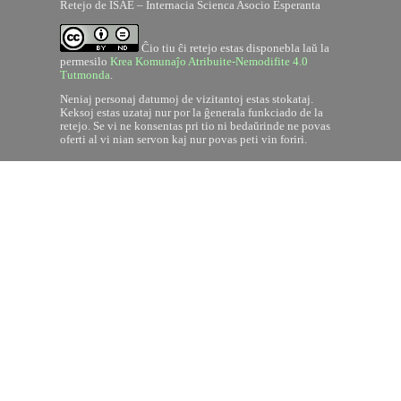
Retejo de ISAE – Internacia Scienca Asocio Esperanta
Ĉio tiu ĉi retejo estas disponebla laŭ la
permesilo
Krea Komunaĵo Atribuite-Nemodifite 4.0
Tutmonda
.
Neniaj personaj datumoj de vizitantoj estas stokataj.
Keksoj estas uzataj nur por la ĝenerala funkciado de la
retejo. Se vi ne konsentas pri tio ni bedaŭrinde ne povas
oferti al vi nian servon kaj nur povas peti vin foriri.